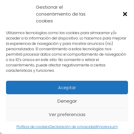
personaje.
Gestionar el
consentimiento de las
El poderoso legado de
Freezer
se debe a su
cookies
fuerza descomunal y su impacto en la cultura
popular y en los fans de
Dragon Ball
. Su
Utilizamos tecnologías como las cookies para almacenar y/o
acceder a la información del dispositivo. Lo hacemos para mejorar
apariencia única, sus batallas épicas y su
la experiencia de navegación y para mostrar anuncios (no)
capacidad de destrucción han dejado una
personalizados. El consentimiento a estas tecnologías nos
permitirá procesar datos como el comportamiento de navegación
marca imborrable en la serie y en la memoria
o los ID's únicos en este sitio. No consentir o retirar el
de los espectadores. Sin duda,
Freezer
consentimiento, puede afectar negativamente a ciertas
características y funciones.
seguirá siendo uno de los personajes más
icónicos de
Dragon Ball
y continuará
Aceptar
inspirando a los fans en el futuro.
Denegar
Ver preferencias
Política de cookies
Declaración de privacidad
Impressum