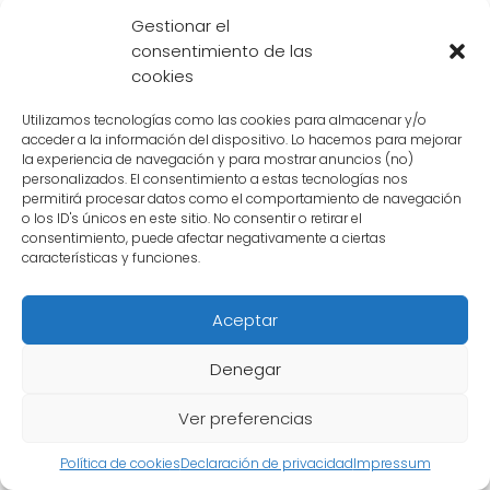
a la Tierra, todos sabían que se avecinaba
Gestionar el
una gran batalla.
Goku
, siempre dispuesto a
consentimiento de las
cookies
proteger a sus seres queridos y a su planeta,
se preparó para enfrentarse al enemigo más
Utilizamos tecnologías como las cookies para almacenar y/o
poderoso al que se había enfrentado hasta
acceder a la información del dispositivo. Lo hacemos para mejorar
la experiencia de navegación y para mostrar anuncios (no)
el momento.
personalizados. El consentimiento a estas tecnologías nos
permitirá procesar datos como el comportamiento de navegación
o los ID's únicos en este sitio. No consentir o retirar el
2. El primer enfrentamiento
consentimiento, puede afectar negativamente a ciertas
características y funciones.
El primer enfrentamiento entre
Freezer
y
Goku
fue una muestra del poder
Aceptar
descomunal de ambos personajes.
Freezer
mostró su forma final y
Goku
respondió
Denegar
transformándose en
Super Saiyajin
. Durante
Ver preferencias
esta batalla, se vio claramente que
Goku
estaba dispuesto a darlo todo para derrotar
Política de cookies
Declaración de privacidad
Impressum