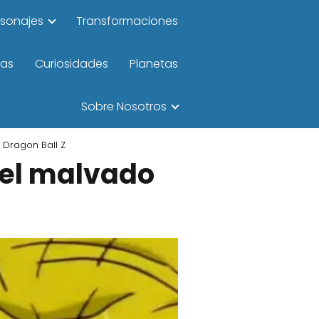
rsonajes
Transformaciones
las
Curiosidades
Planetas
Sobre Nosotros
 Dragon Ball Z
, el malvado