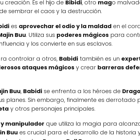
 creación. Es el hijo de
Bibidi
, otro
mag
o malvado
de sembrar el caos y la destrucción.
idi
es
aprovechar el odio y la maldad
en el cor
Majin Buu
. Utiliza sus
poderes mágicos
para contr
fluencia y los convierte en sus esclavos.
a controlar a otros,
Babidi
también es un
expert
erosos ataques mágicos
y crear
barreras defe
jin Buu
,
Babidi
se enfrenta a los héroes de
Drago
sus planes. Sin embargo, finalmente es derrotado p
eta
y otros personajes principales.
o y manipulador
que utiliza la magia para alcanz
in Buu
es crucial para el desarrollo de la histori