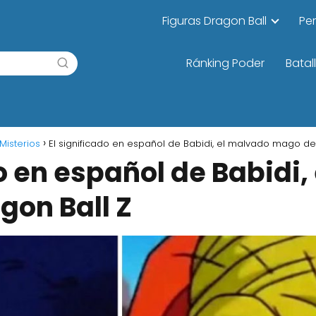
Figuras Dragon Ball
Pe
Ránking Poder
Batal
Misterios
El significado en español de Babidi, el malvado mago de
do en español de Babidi
on Ball Z