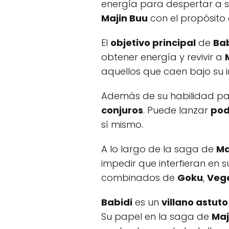
energía para despertar a su
Majin Buu
con el propósito 
El
objetivo principal
de
Bab
obtener energía y revivir a
aquellos que caen bajo su in
Además de su habilidad par
conjuros
. Puede lanzar
pod
sí mismo.
A lo largo de la saga de
Ma
impedir que interfieran en 
combinados de
Goku
,
Veg
Babidi
es un
villano astut
Su papel en la saga de
Maj