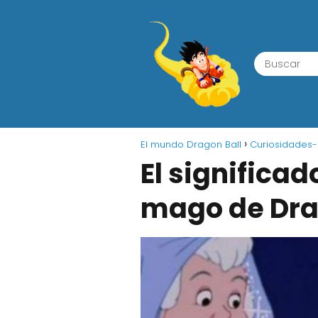
El mundo Dragon Ball
Curiosidades-
El significa
mago de Drag