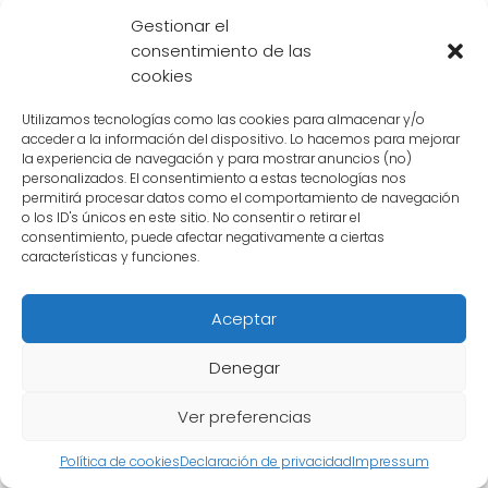
Gestionar el
La rivalidad entre
Freezer
y Goku es una de
consentimiento de las
las más intensas en la historia de Dragon Ball
cookies
Z. Desde su primer encuentro en el planeta
Utilizamos tecnologías como las cookies para almacenar y/o
Namek, ambos personajes se han enfrentado
acceder a la información del dispositivo. Lo hacemos para mejorar
la experiencia de navegación y para mostrar anuncios (no)
en varias ocasiones, con Goku siempre
personalizados. El consentimiento a estas tecnologías nos
tratando de detener los planes malévolos de
permitirá procesar datos como el comportamiento de navegación
o los ID's únicos en este sitio. No consentir o retirar el
Freezer
.
consentimiento, puede afectar negativamente a ciertas
características y funciones.
Además de Goku,
Freezer
también ha tenido
enfrentamientos con otros miembros de los
Aceptar
Guerreros Z, como Vegeta, Gohan y Piccolo.
Denegar
Cada batalla ha sido una lucha intensa y
llena de emoción, con
Freezer
demostrando
Ver preferencias
su poder y crueldad una y otra vez.
Política de cookies
Declaración de privacidad
Impressum
Freezer
es un villano temido y respetado en