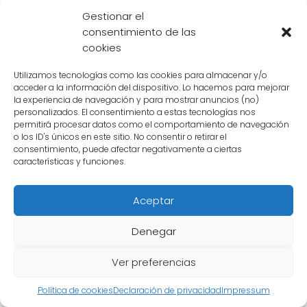
poderoso?
Gestionar el
consentimiento de las
cookies
En su forma de Ultra Instinto, Goku ha
Utilizamos tecnologías como las cookies para almacenar y/o
demostrado ser capaz de derrotar a
acceder a la información del dispositivo. Lo hacemos para mejorar
enemigos formidables como Jiren, uno de los
la experiencia de navegación y para mostrar anuncios (no)
personalizados. El consentimiento a estas tecnologías nos
luchadores más poderosos del Torneo de
permitirá procesar datos como el comportamiento de navegación
Poder. Su **velocidad y fuerza increíbles** le
o los ID's únicos en este sitio. No consentir o retirar el
consentimiento, puede afectar negativamente a ciertas
permiten superar a sus oponentes con
características y funciones.
relativa facilidad.
Aceptar
Es importante tener en cuenta que el Ultra
Instinto no es algo que Goku pueda mantener
Denegar
de manera constante. Es una forma que
Ver preferencias
requiere una gran cantidad de energía y
concentración, por lo que Goku solo puede
Política de cookies
Declaración de privacidad
Impressum
utilizarla durante cortos períodos de tiempo.