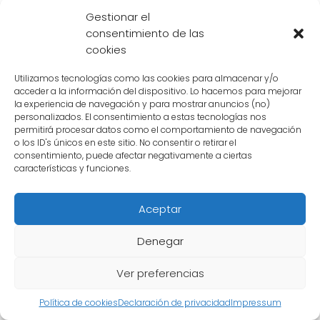
Gestionar el
manga y anime "Dragon Ball". Es conocido
consentimiento de las
por ser un poderoso guerrero Saiyajin y el
cookies
protagonista principal de la historia. Su
historia comienza cuando llega a la Tierra
Utilizamos tecnologías como las cookies para almacenar y/o
acceder a la información del dispositivo. Lo hacemos para mejorar
siendo un bebé y es criado como un humano
la experiencia de navegación y para mostrar anuncios (no)
común por su abuelo adoptivo, Gohan.
personalizados. El consentimiento a estas tecnologías nos
permitirá procesar datos como el comportamiento de navegación
o los ID's únicos en este sitio. No consentir o retirar el
A medida que crece, Goku descubre su
consentimiento, puede afectar negativamente a ciertas
características y funciones.
verdadero origen y su linaje Saiyajin, lo que le
otorga habilidades y poderes sobrehumanos.
Aceptar
A lo largo de la serie, Goku se convierte en
uno de los luchadores más poderosos del
Denegar
universo, superando desafíos y enemigos
cada vez más fuertes.
Ver preferencias
Política de cookies
Declaración de privacidad
Impressum
Goku es conocido por su
valentía
, su
espíritu