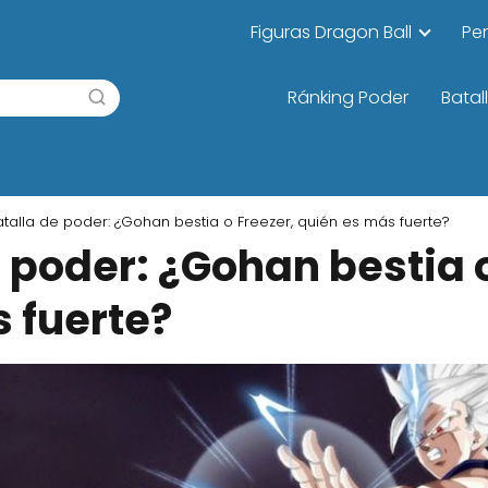
Figuras Dragon Ball
Pe
Ránking Poder
Batal
atalla de poder: ¿Gohan bestia o Freezer, quién es más fuerte?
e poder: ¿Gohan bestia o
 fuerte?