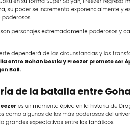
oku en su forma Super Saiyan, Freezer regresa m
a, su poder se incrementa exponencialmente y e
 poderosos.
son personajes extremadamente poderosos y cap
erte dependerá de las circunstancias y las tran
lla entre Gohan bestia y Freezer promete ser é
on Ball.
oria de la batalla entre Goh
reezer
es un momento épico en la historia de Drag
s como algunos de los más poderosos del univers
 grandes expectativas entre los fanáticos.