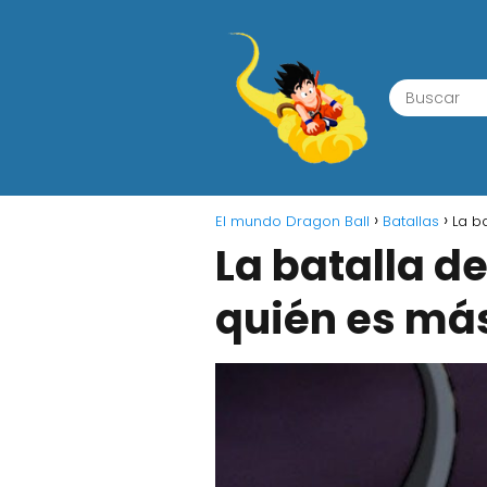
El mundo Dragon Ball
Batallas
La b
La batalla d
quién es más