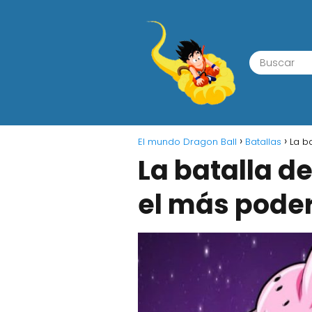
El mundo Dragon Ball
Batallas
La b
La batalla de
el más pode