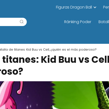
Figuras Dragon Ball
Pe
Ránking Poder
Batal
atalla de titanes: Kid Buu vs Cell, ¿quién es el más poderoso?
 titanes: Kid Buu vs Cel
roso?