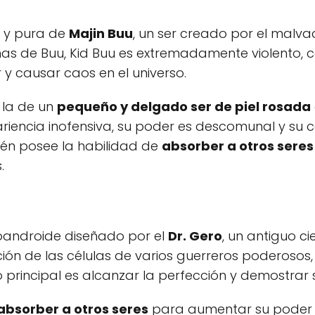
l y pura de
Majin Buu
, un ser creado por el mal
mas de Buu, Kid Buu es extremadamente violento, c
 y causar caos en el universo.
 la de un
pequeño y delgado ser de piel rosada
pariencia inofensiva, su poder es descomunal y su
bién posee la habilidad de
absorber a otros seres
.
bioandroide diseñado por el
Dr. Gero
, un antiguo ci
ción de las células de varios guerreros poderosos,
vo principal es alcanzar la perfección y demostrar 
absorber a otros seres
para aumentar su poder 