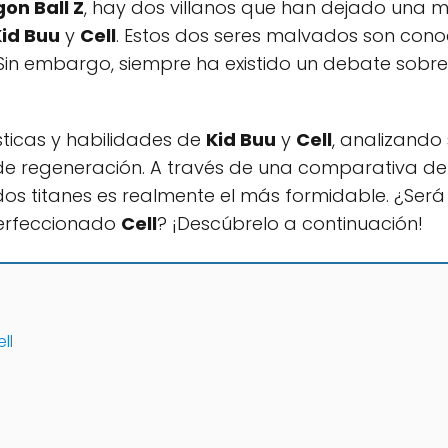
on Ball Z
, hay dos villanos que han dejado una m
id Buu
y
Cell
. Estos dos seres malvados son cono
 Sin embargo, siempre ha existido un debate sobre
sticas y habilidades de
Kid Buu
y
Cell
, analizando 
 regeneración. A través de una comparativa det
os titanes es realmente el más formidable. ¿Será 
perfeccionado
Cell
? ¡Descúbrelo a continuación!
ll