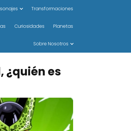
rsonajes
Transformaciones
las
Curiosidades
Planetas
Sobre Nosotros
l, ¿quién es