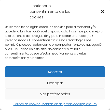
determinar quién es más
Gestionar el
poderoso entre Pan y Zeno
consentimiento de las
cookies
Sama
Utilizamos tecnologías como las cookies para almacenar y/o
La batalla definitiva entre dos personajes
acceder a la información del dispositivo. Lo hacemos para mejorar
la experiencia de navegación y para mostrar anuncios (no)
poderosos ha sido objeto de debate entre los
personalizados. El consentimiento a estas tecnologías nos
permitirá procesar datos como el comportamiento de navegación
fanáticos de Dragon Ball Super. En un rincón,
o los ID's únicos en este sitio. No consentir o retirar el
tenemos a
Pan
, la hija de Gohan y Videl, quien
consentimiento, puede afectar negativamente a ciertas
características y funciones.
ha demostrado un gran potencial desde su
infancia. En el otro rincón, está
Zeno Sama
, el
Aceptar
rey de todos los universos y considerado
como el ser más poderoso en el multiverso.
Denegar
Ver preferencias
Pan: la heredera del poder Saiyajin
Pan
es un personaje fascinante que ha
Política de cookies
Declaración de privacidad
Impressum