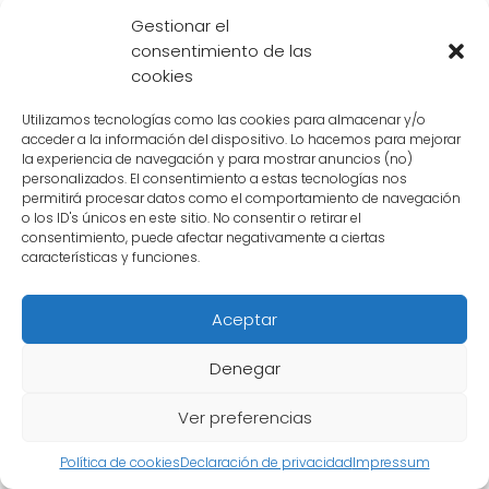
Dragon Ball
Gestionar el
consentimiento de las
cookies
En la serie de animación Dragon Ball, existen
numerosos personajes con habilidades y
Utilizamos tecnologías como las cookies para almacenar y/o
poderes sorprendentes. Dos de los
acceder a la información del dispositivo. Lo hacemos para mejorar
la experiencia de navegación y para mostrar anuncios (no)
personajes más destacados son **Bills** y
personalizados. El consentimiento a estas tecnologías nos
permitirá procesar datos como el comportamiento de navegación
**Buu**, quienes se han convertido en el
o los ID's únicos en este sitio. No consentir o retirar el
centro de atención debido a su increíble
consentimiento, puede afectar negativamente a ciertas
características y funciones.
poder.
**Bills: El Dios de la Destrucción**
Aceptar
Bills, también conocido como Beerus, es un
Denegar
personaje introducido en la película "Dragon
Ball Z: La Batalla de los Dioses" y
Ver preferencias
posteriormente en la serie "Dragon Ball Super".
Política de cookies
Declaración de privacidad
Impressum
Es el **Dios de la Destrucción** del Universo 7