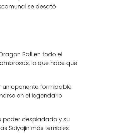
descomunal se desató
Dragon Ball en todo el
sombrosas, lo que hace que
r un oponente formidable
marse en el legendario
 Su poder despiadado y su
las Saiyajin más temibles