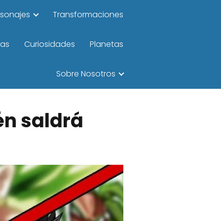
rsonajes
Transformaciones
las
Curiosidades
Planetas
Sobre Nosotros
én saldrá