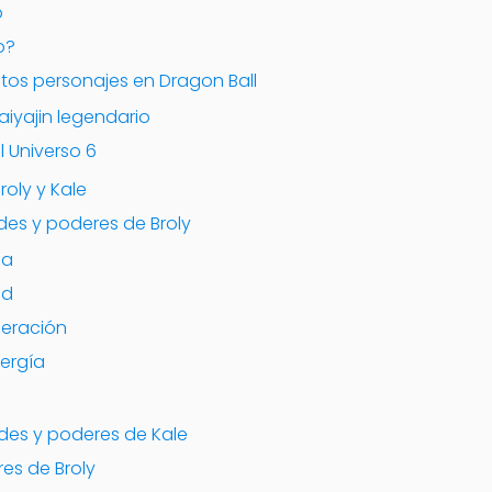
o
o?
estos personajes en Dragon Ball
aiyajin legendario
l Universo 6
roly y Kale
des y poderes de Broly
na
ad
neración
nergía
ades y poderes de Kale
es de Broly