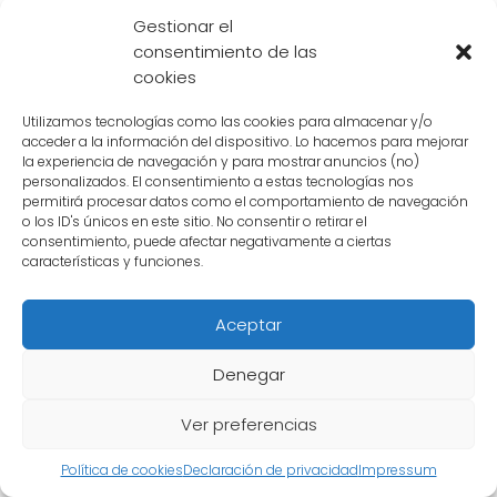
poderosos
Gestionar el
consentimiento de las
En el universo de Dragon Ball Z, hay una
cookies
amplia variedad de personajes con
habilidades y poderes extraordinarios. Desde
Utilizamos tecnologías como las cookies para almacenar y/o
acceder a la información del dispositivo. Lo hacemos para mejorar
Saiyajines poderosos como
Goku
y
Vegeta
la experiencia de navegación y para mostrar anuncios (no)
hasta villanos temibles como
Freezer
y
Cell
,
personalizados. El consentimiento a estas tecnologías nos
permitirá procesar datos como el comportamiento de navegación
estos personajes están constantemente
o los ID's únicos en este sitio. No consentir o retirar el
involucrados en batallas épicas donde su
consentimiento, puede afectar negativamente a ciertas
características y funciones.
fuerza y habilidad son puestas a prueba.
Aceptar
Sin embargo, también hay personajes que se
consideran más débiles en comparación con
Denegar
los guerreros más fuertes. Estos personajes
pueden no tener la misma fuerza bruta o
Ver preferencias
poder destructivo, pero aún así desempeñan
Política de cookies
Declaración de privacidad
Impressum
un papel importante en la historia y tienen sus