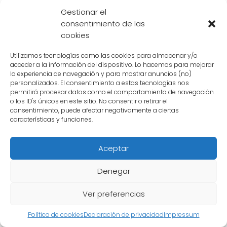
En última instancia, el resultado de esta
Gestionar el
batalla dependería de varios factores, como
consentimiento de las
la
estrategia utilizada
cookies
por cada guerrero, su
nivel de poder en ese momento
y su
estado
Utilizamos tecnologías como las cookies para almacenar y/o
mental
. Ambos personajes son
acceder a la información del dispositivo. Lo hacemos para mejorar
la experiencia de navegación y para mostrar anuncios (no)
increíblemente poderosos y cualquiera de
personalizados. El consentimiento a estas tecnologías nos
ellos podría salir victorioso en esta
batalla
permitirá procesar datos como el comportamiento de navegación
o los ID's únicos en este sitio. No consentir o retirar el
suprema
.
consentimiento, puede afectar negativamente a ciertas
características y funciones.
Conclusión
Aceptar
Tanto
Gogeta Blue
como
Vegetto Blue
son
Denegar
fusiones increíblemente poderosas de Goku y
Ver preferencias
Vegeta. Cada uno tiene sus propias
fortalezas y habilidades únicas. Una batalla
Política de cookies
Declaración de privacidad
Impressum
entre ellos sería sin duda una de las más