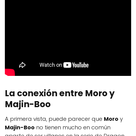
La conexión entre
Moro
y
Majin-Boo
A primera vista, puede parecer que
Moro
y
Majin-Boo
no tienen mucho en común
aparte de ser villanos en la serie de Dragon