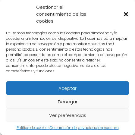
fuerte. Por otro lado, Majin-Boo, en su forma
Gestionar el
más poderosa, puede
destruir fácilmente
consentimiento de las
planetas enteros
con su
poderoso rayo de
cookies
energía
.
Utilizamos tecnologías como las cookies para almacenar y/o
acceder a la información del dispositivo. Lo hacemos para mejorar
2. Transformaciones
la experiencia de navegación y para mostrar anuncios (no)
personalizados. El consentimiento a estas tecnologías nos
Ambos personajes también tienen la
permitirá procesar datos como el comportamiento de navegación
o los ID's únicos en este sitio. No consentir o retirar el
capacidad de
transformarse
. Moro puede
consentimiento, puede afectar negativamente a ciertas
características y funciones.
cambiar su apariencia y aumentar su
fuerza absorbiendo la energía de otros
Aceptar
seres vivos
. Del mismo modo, Majin-Boo
puede cambiar de forma y aumentar su
Denegar
poder
absorbiendo a otros seres vivos
.
Estas transformaciones les permiten
Ver preferencias
enfrentar a sus oponentes con diferentes
Política de cookies
Declaración de privacidad
Impressum
habilidades y niveles de poder.