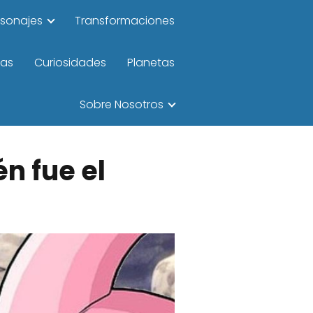
rsonajes
Transformaciones
las
Curiosidades
Planetas
Sobre Nosotros
n fue el