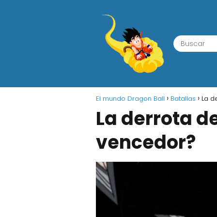
El mundo Dragon Ball
Batallas
La d
La derrota d
vencedor?