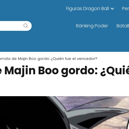
Figuras Dragon Ball
Pe
Ránking Poder
Batal
errota de Majin Boo gordo: ¿Quién fue el vencedor?
e Majin Boo gordo: ¿Quié