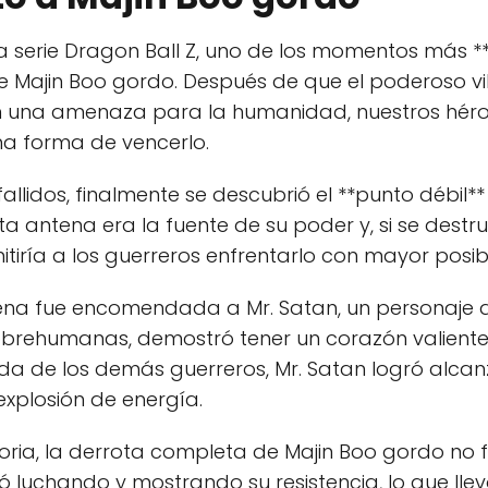
la serie Dragon Ball Z, uno de los momentos más 
e Majin Boo gordo. Después de que el poderoso vi
en una amenaza para la humanidad, nuestros héro
una forma de vencerlo.
allidos, finalmente se descubrió el **punto débil*
a antena era la fuente de su poder y, si se destruí
ría a los guerreros enfrentarlo con mayor posibil
ntena fue encomendada a Mr. Satan, un personaje 
brehumanas, demostró tener un corazón valiente
da de los demás guerreros, Mr. Satan logró alcan
explosión de energía.
oria, la derrota completa de Majin Boo gordo no f
nuó luchando y mostrando su resistencia, lo que lle