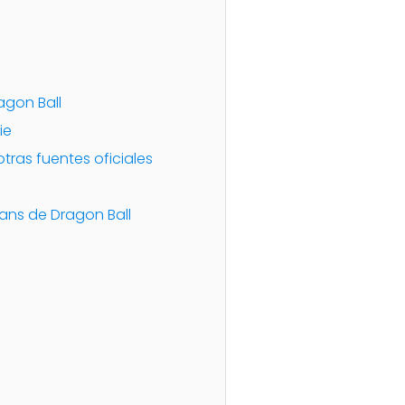
agon Ball
ie
tras fuentes oficiales
ans de Dragon Ball