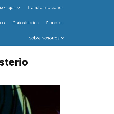
rsonajes
Transformaciones
las
Curiosidades
Planetas
Sobre Nosotros
sterio