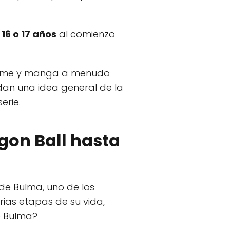
e
16 o 17 años
al comienzo
 anime y manga a menudo
dan una idea general de la
erie.
gon Ball hasta
de Bulma, uno de los
arias etapas de su vida,
e Bulma?