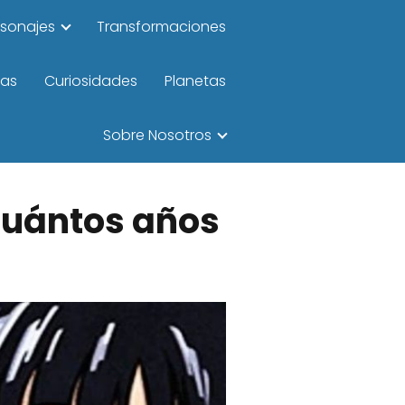
rsonajes
Transformaciones
las
Curiosidades
Planetas
Sobre Nosotros
cuántos años