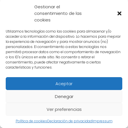
misterio sin resolver en el universo de Dragon
Gestionar el
consentimiento de las
Ball. Aunque los fanáticos han desarrollado
cookies
teorías interesantes, no existe una explicación
oficial o consenso sobre este tema.
Utilizamos tecnologías como las cookies para almacenar y/o
acceder a la información del dispositivo. Lo hacemos para mejorar
la experiencia de navegación y para mostrar anuncios (no)
Es posible que los creadores de Dragon Ball
personalizados. El consentimiento a estas tecnologías nos
mantengan la edad de Gokú Black en
permitirá procesar datos como el comportamiento de navegación
o los ID's únicos en este sitio. No consentir o retirar el
secreto a propósito, dejando este aspecto
consentimiento, puede afectar negativamente a ciertas
características y funciones.
abierto a la interpretación de los fanáticos y
generando aún más **intriga** en torno a
Aceptar
este enigmático personaje.
Denegar
Mientras tanto, los seguidores de Dragon Ball
seguirán **debatie
Ver preferencias
Política de cookies
Declaración de privacidad
Impressum