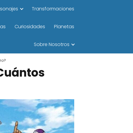
rsonajes
Transformaciones
las
Curiosidades
Planetas
Sobre Nosotros
ero?
¿Cuántos