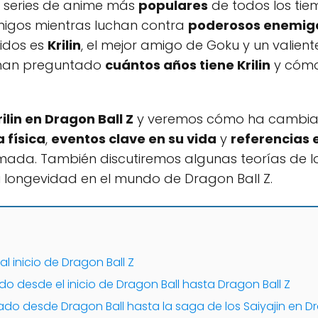
s series de anime más
populares
de todos los tiem
migos mientras luchan contra
poderosos enemig
idos es
Krilin
, el mejor amigo de Goku y un valiente
e han preguntado
cuántos años tiene Krilin
y cómo 
ilin en Dragon Ball Z
y veremos cómo ha cambiado 
 física
,
eventos clave en su vida
y
referencias 
ada. También discutiremos algunas teorías de lo
 su longevidad en el mundo de Dragon Ball Z.
al inicio de Dragon Ball Z
 desde el inicio de Dragon Ball hasta Dragon Ball Z
o desde Dragon Ball hasta la saga de los Saiyajin en Dr