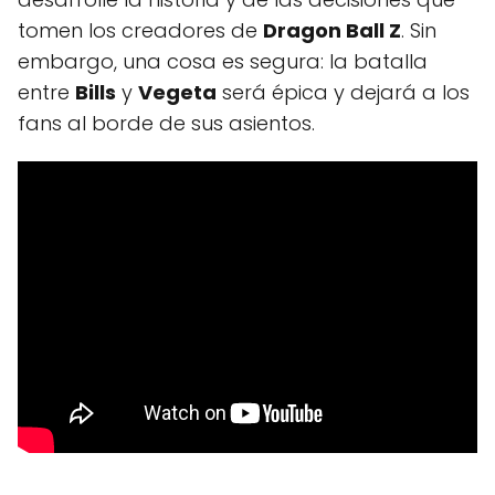
tomen los creadores de
Dragon Ball Z
. Sin
embargo, una cosa es segura: la batalla
entre
Bills
y
Vegeta
será épica y dejará a los
fans al borde de sus asientos.