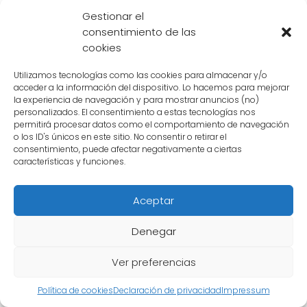
Esta batalla será una prueba para Vegeta,
Gestionar el
quien buscará demostrar su valía como
consentimiento de las
cookies
guerrero y proteger a su familia y amigos. Por
otro lado, Bills buscará encontrar un
Utilizamos tecnologías como las cookies para almacenar y/o
oponente digno y probar su fuerza en el
acceder a la información del dispositivo. Lo hacemos para mejorar
la experiencia de navegación y para mostrar anuncios (no)
combate. El resultado de esta batalla
personalizados. El consentimiento a estas tecnologías nos
permitirá procesar datos como el comportamiento de navegación
cambiará el curso de la historia y
o los ID's únicos en este sitio. No consentir o retirar el
determinará el destino del Planeta Tierra.
consentimiento, puede afectar negativamente a ciertas
características y funciones.
Cuál es el motivo de su
Aceptar
enfrentamiento
Denegar
La épica batalla entre
Bills
y
Vegeta
ha sido
Ver preferencias
uno de los enfrentamientos más esperados
en el universo de
Dragon Ball
. ¿Pero cuál es el
Política de cookies
Declaración de privacidad
Impressum