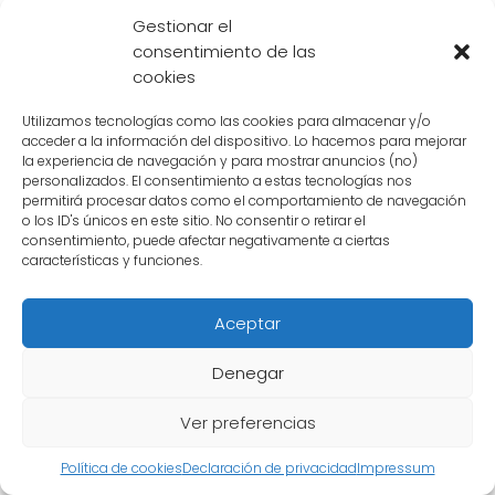
español. Su relación es una parte
Gestionar el
consentimiento de las
fundamental de la historia de Dragon Ball y
cookies
su amor y apoyo mutuo han sido clave en la
protección de la Tierra y la salvación del
Utilizamos tecnologías como las cookies para almacenar y/o
acceder a la información del dispositivo. Lo hacemos para mejorar
universo en numerosas ocasiones.
la experiencia de navegación y para mostrar anuncios (no)
personalizados. El consentimiento a estas tecnologías nos
permitirá procesar datos como el comportamiento de navegación
Cuáles son las diferencias
o los ID's únicos en este sitio. No consentir o retirar el
consentimiento, puede afectar negativamente a ciertas
entre la esposa de Goku en
características y funciones.
el manga y en el anime
Aceptar
En el universo de Dragon Ball,
Goku
es uno de
Denegar
los personajes más icónicos y queridos por
los fans. A lo largo de la serie, Goku se casa y
Ver preferencias
tiene hijos. Pero, ¿cómo se llama su esposa en
Política de cookies
Declaración de privacidad
Impressum
español? A continuación, exploraremos las