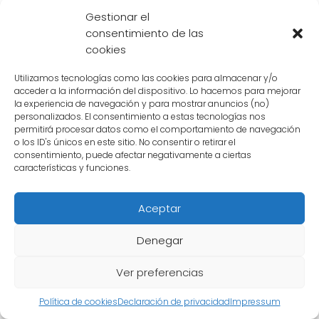
Gestionar el
consentimiento de las
cookies
1. Goku
Goku, como padre de Gohan, se siente
Utilizamos tecnologías como las cookies para almacenar y/o
acceder a la información del dispositivo. Lo hacemos para mejorar
**orgulloso** y **emocionado** al ver la
la experiencia de navegación y para mostrar anuncios (no)
transformación de su hijo. Reconoce el
personalizados. El consentimiento a estas tecnologías nos
permitirá procesar datos como el comportamiento de navegación
increíble poder que ha adquirido y lo anima a
o los ID's únicos en este sitio. No consentir o retirar el
seguir superándose.
consentimiento, puede afectar negativamente a ciertas
características y funciones.
2. Vegeta
Aceptar
Vegeta, aunque inicialmente escéptico, no
Denegar
puede evitar sentir **admiración** por Gohan.
Reconoce su talento y potencial, y se esfuerza
Ver preferencias
por estar a la altura de su nivel de poder.
Política de cookies
Declaración de privacidad
Impressum