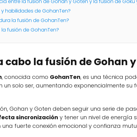
encia entre la fusión de Gohan y Goten y la fusión de Gok
er y habilidades de GohanTen?
dura la fusión de GohanTen?
a la fusión de GohanTen?
a cabo la fusión de Gohan 
n
, conocida como
GohanTen
, es una técnica po
en un solo ser, aumentando exponencialmente su f
ión, Gohan y Goten deben seguir una serie de paso
fecta sincronización
y tener un nivel de energía s
una fuerte conexión emocional y confianza mutu