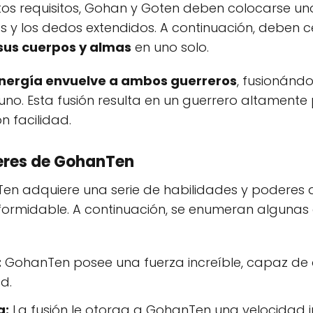
s requisitos, Gohan y Goten deben colocarse uno 
y los dedos extendidos. A continuación, deben cer
sus cuerpos y almas
en uno solo.
nergía envuelve a ambos guerreros
, fusionándo
no. Esta fusión resulta en un guerrero altament
n facilidad.
deres de GohanTen
en adquiere una serie de habilidades y poderes q
rmidable. A continuación, se enumeran algunas 
:
GohanTen posee una fuerza increíble, capaz de
d.
a:
La fusión le otorga a GohanTen una velocidad i