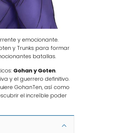
urrente y emocionante.
Goten y Trunks para formar
ocionantes batallas.
icos:
Gohan y Goten
.
a y el guerrero definitivo.
quiere GohanTen, así como
cubrir el increíble poder