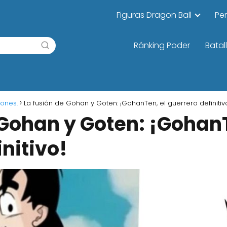
Figuras Dragon Ball
Pe
Ránking Poder
Batal
iones.
La fusión de Gohan y Goten: ¡GohanTen, el guerrero definitiv
 Gohan y Goten: ¡GohanT
nitivo!