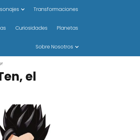
rsonajes
Transformaciones
las
Curiosidades
Planetas
Sobre Nosotros
o!
en, el