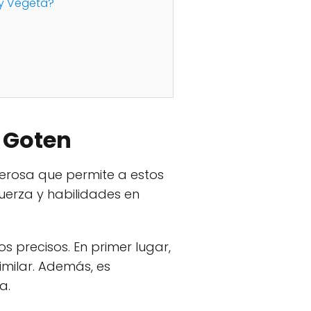
u y Vegeta?
y Goten
derosa que permite a estos
uerza y habilidades en
s precisos. En primer lugar,
imilar. Además, es
a.