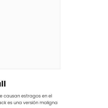
ll
ue causan estragos en el
lack es una versión maligna