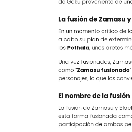
de Goku proveniente de una
La fusión de Zamasu y
En un momento crítico de l
a cabo su plan de extermina
los
Pothala
, unos aretes m
Una vez fusionados, Zamasu
como "
Zamasu fusionado
"
personajes, lo que los conv
El nombre de la fusión
La fusión de Zamasu y Black 
esta forma fusionada como
participación de ambos perso