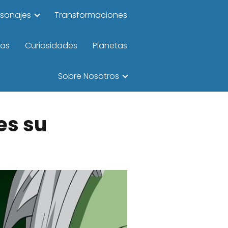
rsonajes
Transformaciones
las
Curiosidades
Planetas
Sobre Nosotros
es su