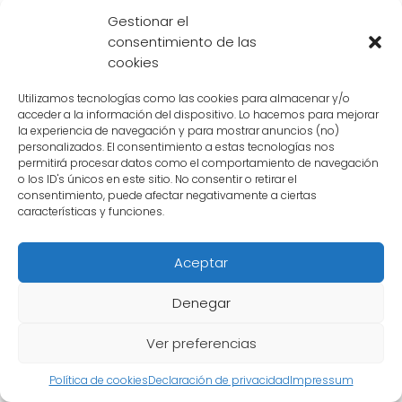
Galick Kamehameha
de Vegeta.
Gestionar el
consentimiento de las
A lo largo de las diferentes sagas de Dragon
cookies
Ball, hemos presenciado momentos épicos en
Utilizamos tecnologías como las cookies para almacenar y/o
los que el Kamehameha ha sido crucial para
acceder a la información del dispositivo. Lo hacemos para mejorar
derrotar a poderosos enemigos. Desde la
la experiencia de navegación y para mostrar anuncios (no)
personalizados. El consentimiento a estas tecnologías nos
batalla contra Piccolo en el Torneo de las
permitirá procesar datos como el comportamiento de navegación
Artes Marciales, hasta la lucha contra Cell en
o los ID's únicos en este sitio. No consentir o retirar el
consentimiento, puede afectar negativamente a ciertas
el Torneo de Cell, el Kamehameha ha sido
características y funciones.
una técnica que ha definido muchas de las
batallas más memorables de la serie.
Aceptar
El Kamehameha es una técnica emblemática
Denegar
en el mundo de Dragon Ball, creada por el
Ver preferencias
maestro Roshi y utilizada por numerosos
personajes a lo largo de la serie. Su poder
Política de cookies
Declaración de privacidad
Impressum
destructivo y versatilidad lo convierten en una