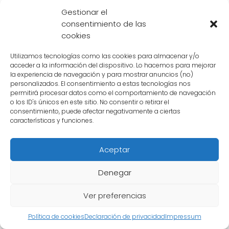
ha sido fundamental en la trama.
Gestionar el
consentimiento de las
Si bien Gohan ha experimentado altibajos en
cookies
su poder y dedicación a la lucha, su legado
se mantiene intacto. Se espera que en futuras
Utilizamos tecnologías como las cookies para almacenar y/o
acceder a la información del dispositivo. Lo hacemos para mejorar
entregas de la serie, Gohan continúe
la experiencia de navegación y para mostrar anuncios (no)
demostrando su valía como uno de los
personalizados. El consentimiento a estas tecnologías nos
permitirá procesar datos como el comportamiento de navegación
guerreros más importantes de Dragon Ball.
o los ID's únicos en este sitio. No consentir o retirar el
consentimiento, puede afectar negativamente a ciertas
características y funciones.
Cuál es el impacto de la
revelación de la identidad
Aceptar
del hijo de Raditz en la
Denegar
trama de Dragon Ball
Ver preferencias
La revelación de la identidad del hijo de
Política de cookies
Declaración de privacidad
Impressum
Raditz
ha causado un gran impacto en la