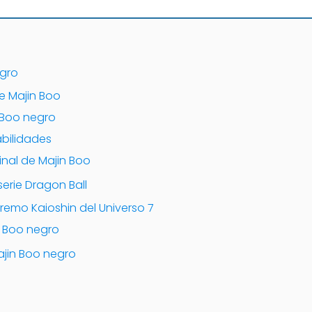
egro
e Majin Boo
 Boo negro
abilidades
inal de Majin Boo
serie Dragon Ball
premo Kaioshin del Universo 7
n Boo negro
ajin Boo negro