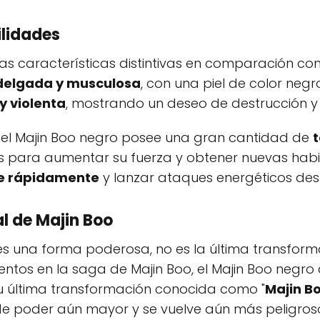
ilidades
rias características distintivas en comparación co
delgada y musculosa
, con una piel de color negr
 y violenta
, mostrando un deseo de destrucción y
, el Majin Boo negro posee una gran cantidad de
os para aumentar su fuerza y obtener nuevas habil
e rápidamente
y lanzar ataques energéticos dest
l de Majin Boo
es una forma poderosa, no es la última transform
entos en la saga de Majin Boo, el Majin Boo negro
 su última transformación conocida como "
Majin Bo
 de poder aún mayor y se vuelve aún más peligros