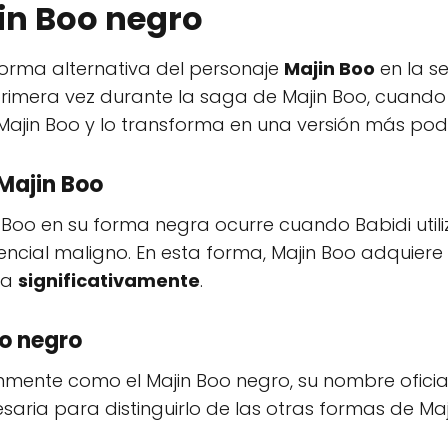
jin Boo negro
orma alternativa del personaje
Majin Boo
en la s
primera vez durante la saga de Majin Boo, cuand
 Majin Boo y lo transforma en una versión más po
Majin Boo
 Boo en su forma negra ocurre cuando Babidi util
encial maligno. En esta forma, Majin Boo adquier
ta
significativamente
.
oo negro
ente como el Majin Boo negro, su nombre oficial
ria para distinguirlo de las otras formas de Maj