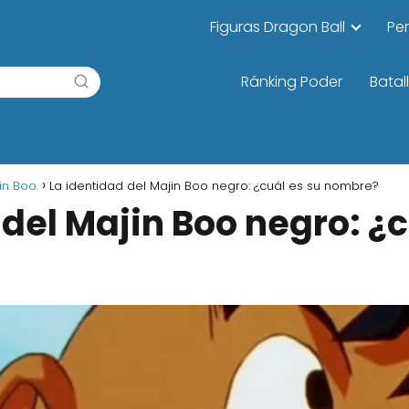
Figuras Dragon Ball
Pe
Ránking Poder
Batal
in Boo.
La identidad del Majin Boo negro: ¿cuál es su nombre?
 del Majin Boo negro: ¿c