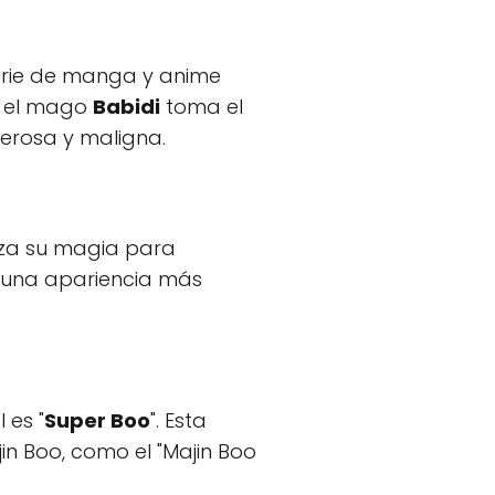
erie de manga y anime
o el mago
Babidi
toma el
derosa y maligna.
iza su magia para
e una apariencia más
 es "
Super Boo
". Esta
in Boo, como el "Majin Boo