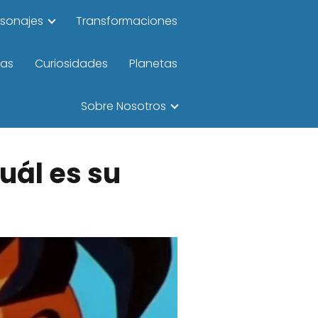
rsonajes
Transformaciones
las
Curiosidades
Planetas
Sobre Nosotros
uál es su