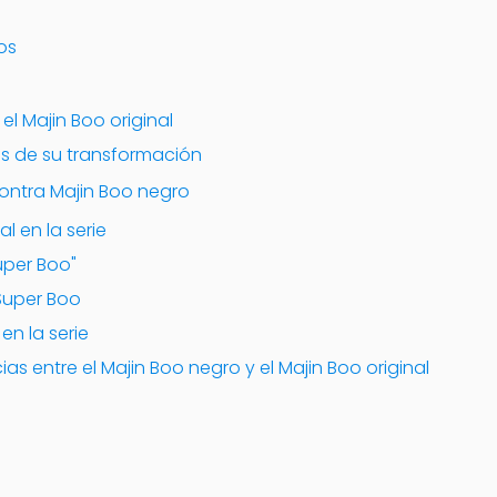
os
el Majin Boo original
rás de su transformación
contra Majin Boo negro
l en la serie
uper Boo"
 Super Boo
en la serie
ias entre el Majin Boo negro y el Majin Boo original
a