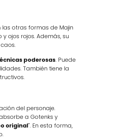
n las otras formas de Majin
o y ojos rojos. Además, su
 caos.
técnicas poderosas
. Puede
idades. También tiene la
ructivos.
ación del personaje.
 absorbe a Gotenks y
o original
". En esta forma,
o.