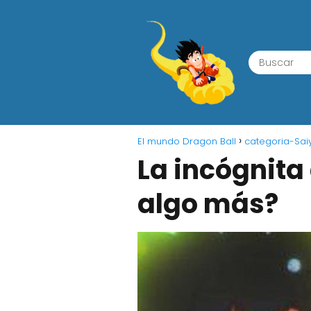
El mundo Dragon Ball
categoria-Sai
La incógnita 
algo más?