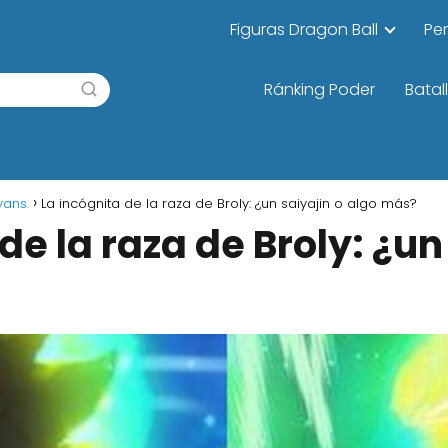
Figuras Dragon Ball
Pe
Ránking Poder
Batal
yans.
La incógnita de la raza de Broly: ¿un saiyajin o algo más?
de la raza de Broly: ¿un