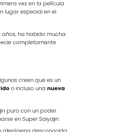
rimera vez en la película
n lugar especial en el
los años, ha habido mucha
specie completamente
 Algunos creen que es un
rido
o incluso una
nueva
jin puro con un poder
rse en Super Saiyajin.
ie alienígena desconocida.