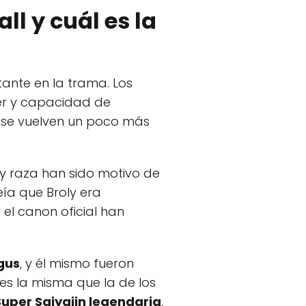
l y cuál es la
tante en la trama. Los
der y capacidad de
s se vuelven un poco más
 y raza han sido motivo de
ía que Broly era
 el canon oficial han
gus
, y él mismo fueron
 es la misma que la de los
Super Saiyajin legendaria
,