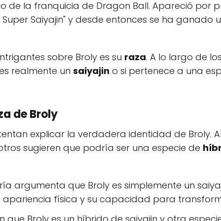
o de la franquicia de Dragon Ball. Apareció por p
io Super Saiyajin" y desde entonces se ha ganado u
ntrigantes sobre Broly es su
raza
. A lo largo de 
 es realmente un
saiyajin
o si pertenece a una e
za de Broly
intentan explicar la verdadera identidad de Broly.
 otros sugieren que podría ser una especie de
híb
ría argumenta que Broly es simplemente un saiya
 apariencia física y su capacidad para transforma
n que Broly es un híbrido de saiyajin y otra espec