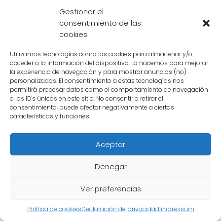
poderosos y tienen habilidades
Gestionar el
sobrenaturales.
Son capaces de viajar a
consentimiento de las
velocidades increíbles, controlar la energía
cookies
divina y manipular la realidad a su antojo.
Utilizamos tecnologías como las cookies para almacenar y/o
Además, son inmortales y no pueden ser
acceder a la información del dispositivo. Lo hacemos para mejorar
derrotados en combate.
la experiencia de navegación y para mostrar anuncios (no)
personalizados. El consentimiento a estas tecnologías nos
permitirá procesar datos como el comportamiento de navegación
Un nivel por debajo de los Ángeles se
o los ID's únicos en este sitio. No consentir o retirar el
encuentran los Dioses de la Destrucción.
consentimiento, puede afectar negativamente a ciertas
características y funciones.
Cada universo tiene su propio Dios de la
Destrucción, cuya tarea principal es
Aceptar
mantener el equilibrio en su respectivo
universo. Estos seres divinos son
Denegar
extremadamente poderosos y pueden
Ver preferencias
destruir planetas y civilizaciones enteras con
un solo golpe.
Política de cookies
Declaración de privacidad
Impressum