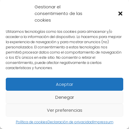
combina el poder del Super Saiyajin con el
Gestionar el
consentimiento de las
poder de un dios. En esta forma, el cabello y
cookies
los ojos se vuelven de color azul y el usuario
emite una poderosa aura. El Super Saiyajin
Utilizamos tecnologías como las cookies para almacenar y/o
acceder a la información del dispositivo. Lo hacemos para mejorar
Blue es considerado uno de los niveles de
la experiencia de navegación y para mostrar anuncios (no)
transformación más fuertes en Dragon Ball.
personalizados. El consentimiento a estas tecnologías nos
permitirá procesar datos como el comportamiento de navegación
o los ID's únicos en este sitio. No consentir o retirar el
Ultra Instinto
consentimiento, puede afectar negativamente a ciertas
características y funciones.
El
Ultra Instinto
es una forma de
transformación extremadamente poderosa
Aceptar
que solo unos pocos personajes han logrado
Denegar
alcanzar. En esta forma, el usuario alcanza un
estado de conciencia superior y puede
Ver preferencias
reaccionar y atacar de forma automática,
sin la necesidad de pensar. El Ultra Instinto es
Política de cookies
Declaración de privacidad
Impressum