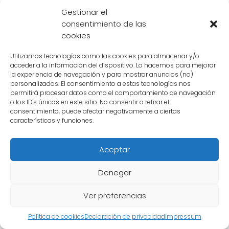
con todo su corazón.
Gestionar el
consentimiento de las
Pan también posee un **poderoso ki**, que le
cookies
permite volar y lanzar poderosos ataques
Utilizamos tecnologías como las cookies para almacenar y/o
energéticos. Su fuerza física es asombrosa y
acceder a la información del dispositivo. Lo hacemos para mejorar
puede rivalizar con los guerreros más fuertes
la experiencia de navegación y para mostrar anuncios (no)
personalizados. El consentimiento a estas tecnologías nos
del universo.
permitirá procesar datos como el comportamiento de navegación
o los ID's únicos en este sitio. No consentir o retirar el
consentimiento, puede afectar negativamente a ciertas
Además de su fuerza, Pan tiene una **gran
características y funciones.
inteligencia y astucia en la batalla**. Es capaz
de pensar rápidamente y encontrar
Aceptar
estrategias para derrotar a sus oponentes.
Denegar
La historia de Pan
Ver preferencias
Pan hizo su primera aparición en Dragon Ball
Política de cookies
Declaración de privacidad
Impressum
GT, la continuación de Dragon Ball Z. En esta