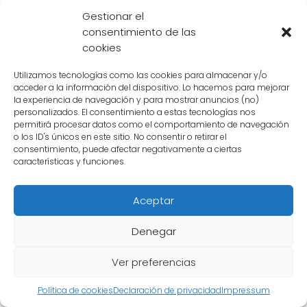
fuentes externas.
Gestionar el
consentimiento de las
Videl es la hija del Sr. Satán,
el famoso
cookies
luchador que se convierte en un héroe
mundial después de derrotar a Cell en el
Utilizamos tecnologías como las cookies para almacenar y/o
acceder a la información del dispositivo. Lo hacemos para mejorar
Torneo de las Artes Marciales. A diferencia de
la experiencia de navegación y para mostrar anuncios (no)
personalizados. El consentimiento a estas tecnologías nos
su padre,
Videl no tiene habilidades
permitirá procesar datos como el comportamiento de navegación
sobrehumanas ni poderes de lucha,
pero
o los ID's únicos en este sitio. No consentir o retirar el
consentimiento, puede afectar negativamente a ciertas
eso no le impide estar involucrada en las
características y funciones.
aventuras de los Guerreros Z.
Aceptar
El papel de Videl en Dragon Ball Z
Denegar
En Dragon Ball Z, Videl se presenta como una
joven valiente y decidida. Al principio, se
Ver preferencias
muestra escéptica ante la existencia de los
Política de cookies
Declaración de privacidad
Impressum
seres con poderes, como los Saiyajin, pero