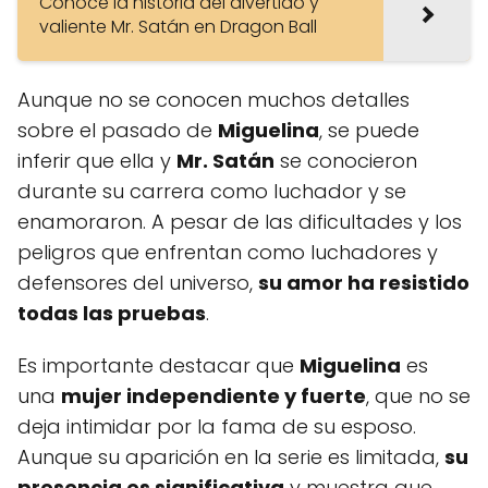
Conoce la historia del divertido y
valiente Mr. Satán en Dragon Ball
Aunque no se conocen muchos detalles
sobre el pasado de
Miguelina
, se puede
inferir que ella y
Mr. Satán
se conocieron
durante su carrera como luchador y se
enamoraron. A pesar de las dificultades y los
peligros que enfrentan como luchadores y
defensores del universo,
su amor ha resistido
todas las pruebas
.
Es importante destacar que
Miguelina
es
una
mujer independiente y fuerte
, que no se
deja intimidar por la fama de su esposo.
Aunque su aparición en la serie es limitada,
su
presencia es significativa
y muestra que