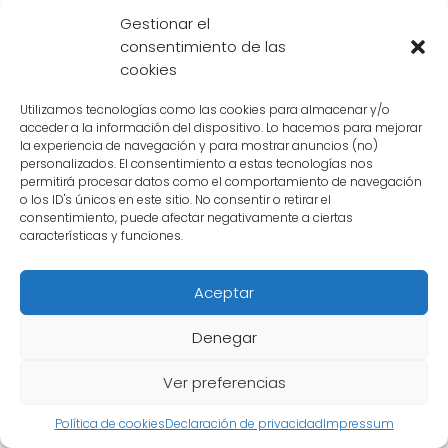
popular.
Gestionar el
consentimiento de las
cookies
Utilizamos tecnologías como las cookies para almacenar y/o
acceder a la información del dispositivo. Lo hacemos para mejorar
la experiencia de navegación y para mostrar anuncios (no)
personalizados. El consentimiento a estas tecnologías nos
permitirá procesar datos como el comportamiento de navegación
o los ID's únicos en este sitio. No consentir o retirar el
consentimiento, puede afectar negativamente a ciertas
características y funciones.
Aceptar
Denegar
Qué impacto ha tenido la
Ver preferencias
mujer que se transforma en
Política de cookies
Declaración de privacidad
Impressum
Dragon Ball en la serie