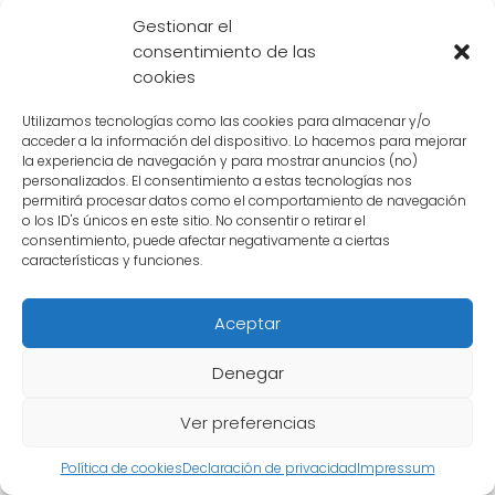
Gestionar el
Contenido relacionado:
consentimiento de las
cookies
El misterio del nombre del gordo de
Goku: ¿Quién es realmente?
Utilizamos tecnologías como las cookies para almacenar y/o
acceder a la información del dispositivo. Lo hacemos para mejorar
la experiencia de navegación y para mostrar anuncios (no)
personalizados. El consentimiento a estas tecnologías nos
La importancia de su nombre radica en el
permitirá procesar datos como el comportamiento de navegación
hecho de que muchos creen que podría
o los ID's únicos en este sitio. No consentir o retirar el
consentimiento, puede afectar negativamente a ciertas
tener un papel importante en la trama de
características y funciones.
Dragon Ball
. Su aparición en momentos clave
y su conexión con otros personajes
Aceptar
principales han llevado a teorías y
especulaciones sobre su identidad y su
Denegar
propósito en la historia.
Ver preferencias
Algunos fanáticos especulan que esta niña
Política de cookies
Declaración de privacidad
Impressum
misteriosa podría ser una de las últimas