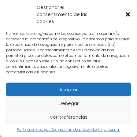
Gestionar el
consentimiento de las
cookies
Utilizamos tecnologías como las cookies para almacenar y/o
acceder a la información del dispositivo. Lo hacemos para mejorar
la experiencia de navegación y para mostrar anuncios (no)
personalizados. El consentimiento a estas tecnologías nos
permitirá procesar datos como el comportamiento de navegación
o los ID's únicos en este sitio. No consentir o retirar el
consentimiento, puede afectar negativamente a ciertas
características y funciones.
Aceptar
Denegar
Qué momentos destacados
demuestran la valentía y
Ver preferencias
lealtad de Krilin
Política de cookies
Declaración de privacidad
Impressum