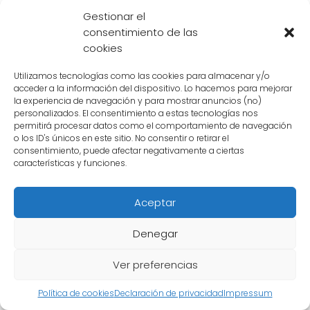
Gestionar el
Goku, el protagonista principal, utiliza su
consentimiento de las
forma de
Super Saiyan 3
para enfrentar a
cookies
Zen Buu
. Esta transformación le otorga una
Utilizamos tecnologías como las cookies para almacenar y/o
gran cantidad de poder y velocidad, lo que
acceder a la información del dispositivo. Lo hacemos para mejorar
le permite plantarle cara al temible enemigo.
la experiencia de navegación y para mostrar anuncios (no)
personalizados. El consentimiento a estas tecnologías nos
Goku utiliza su fuerza y velocidad para lanzar
permitirá procesar datos como el comportamiento de navegación
ataques devastadores y mantener a
Zen
o los ID's únicos en este sitio. No consentir o retirar el
consentimiento, puede afectar negativamente a ciertas
Buu
a raya.
características y funciones.
Vegeta y su sacrificio
Aceptar
Vegeta, por su parte, decide enfrentar a
Zen
Denegar
Buu
de forma diferente. A pesar de no contar
con una transformación tan poderosa como
Ver preferencias
la de Goku, Vegeta se sacrifica en un intento
Política de cookies
Declaración de privacidad
Impressum
desesperado por derrotar a
Zen Buu
. Utiliza