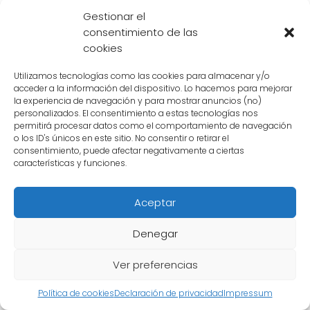
contradictorio, la promesa de Goku también
Gestionar el
consentimiento de las
podría estar relacionada con la **redención
cookies
de Freezer**. A lo largo de la serie, hemos
visto cómo Goku ha dado segundas
Utilizamos tecnologías como las cookies para almacenar y/o
acceder a la información del dispositivo. Lo hacemos para mejorar
oportunidades a sus enemigos y ha buscado
la experiencia de navegación y para mostrar anuncios (no)
que encuentren la redención. Si Goku logra
personalizados. El consentimiento a estas tecnologías nos
permitirá procesar datos como el comportamiento de navegación
derrotar a Freezer y enviarlo al infierno,
o los ID's únicos en este sitio. No consentir o retirar el
podría ser una forma de ayudarlo a
consentimiento, puede afectar negativamente a ciertas
características y funciones.
encontrar la paz y la redención.
Aceptar
Basándonos en los indicios y pistas que nos
ha dejado la historia de Dragon Ball, es muy
Denegar
probable que Goku cumpla su promesa a
Freezer. Su historial de cumplimiento de
Ver preferencias
promesas anteriores, su determinación, su
Política de cookies
Declaración de privacidad
Impressum
sentido de responsabilidad y su posible