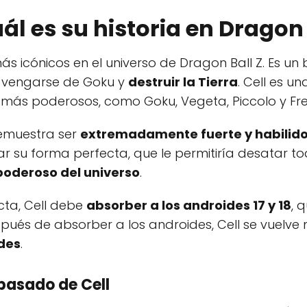
uál es su historia en Dragon 
más icónicos en el universo de Dragon Ball Z. Es u
de vengarse de Goku y
destruir la Tierra
. Cell es 
s más poderosos, como Goku, Vegeta, Piccolo y Fre
 demuestra ser
extremadamente fuerte y habilido
zar su forma perfecta, que le permitiría desatar to
 poderoso del universo
.
cta, Cell debe
absorber a los androides 17 y 18
, 
espués de absorber a los androides, Cell se vuel
des
.
l pasado de Cell