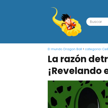
El mundo Dragon Ball
categoria-Cel
La razón detr
¡Revelando e