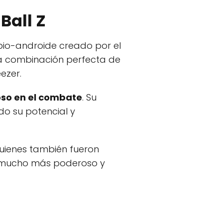
Ball Z
n bio-androide creado por el
una combinación perfecta de
ezer.
so en el combate
. Su
do su potencial y
quienes también fueron
ve mucho más poderoso y