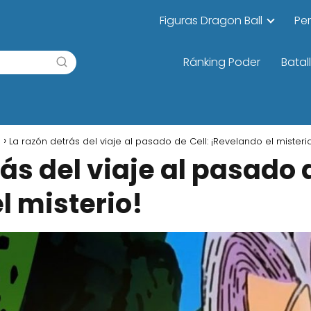
Figuras Dragon Ball
Pe
Ránking Poder
Batal
l
La razón detrás del viaje al pasado de Cell: ¡Revelando el misterio
ás del viaje al pasado d
l misterio!