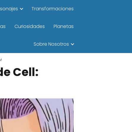
rsonajes
Transformaciones
las
Curiosidades
Planetas
Sobre Nosotros
!
e Cell: