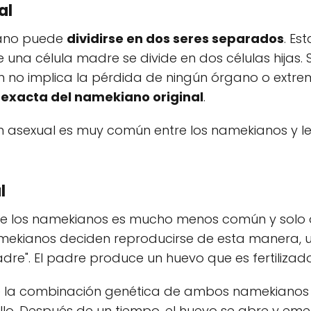
al
iano puede
dividirse en dos seres separados
. Es
 una célula madre se divide en dos células hijas.
ón no implica la pérdida de ningún órgano o extr
 exacta del namekiano original
.
n asexual es muy común entre los namekianos y l
l
re los namekianos es mucho menos común y solo o
ekianos deciden reproducirse de esta manera, un
madre". El padre produce un huevo que es fertiliza
ne la combinación genética de ambos namekianos 
lo. Después de un tiempo, el huevo se abre y em