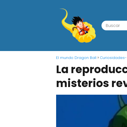
El mundo Dragon Ball
Curiosidades-
La reproducc
misterios re