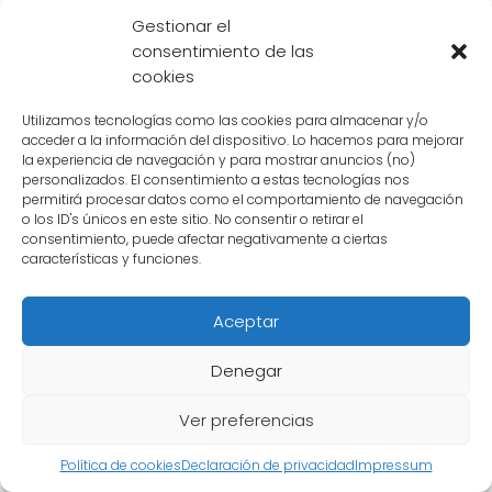
cambiarían el rumbo de la pelea: "
Gohan,
Gestionar el
consentimiento de las
despierta tu verdadero poder
". Estas
cookies
simples palabras resonaron en lo más
profundo de Gohan, despertando una fuerza
Utilizamos tecnologías como las cookies para almacenar y/o
acceder a la información del dispositivo. Lo hacemos para mejorar
que hasta entonces había estado oculta.
la experiencia de navegación y para mostrar anuncios (no)
personalizados. El consentimiento a estas tecnologías nos
Estas palabras de
Número 16
fueron un
permitirá procesar datos como el comportamiento de navegación
o los ID's únicos en este sitio. No consentir o retirar el
recordatorio para Gohan de su verdadero
consentimiento, puede afectar negativamente a ciertas
potencial y le dieron el impulso necesario
características y funciones.
para enfrentarse a Cell con una
Aceptar
determinación renovada
. A lo largo de la
serie, Gohan había sido retratado como un
Denegar
personaje con un
inmenso poder latente
,
pero que a menudo luchaba por encontrar
Ver preferencias
la confianza en sí mismo para liberarlo.
Política de cookies
Declaración de privacidad
Impressum