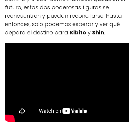
futuro, estas dos poderosas figuras se
reencuentren y puedan reconciliarse. Hasta
entonces, solo podemos esperar y ver qué
depara el destino para
Kibito
y
Shin
.