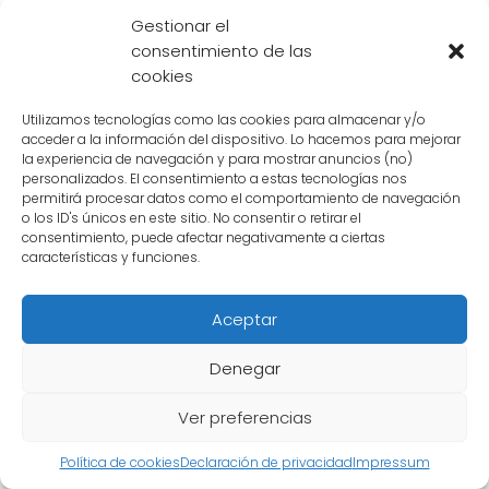
otro y han tenido que aprender a lidiar con
Gestionar el
las consecuencias de su separación.
consentimiento de las
cookies
La separación de Kibito y Shin fue el resultado
de diferencias fundamentales en sus
Utilizamos tecnologías como las cookies para almacenar y/o
acceder a la información del dispositivo. Lo hacemos para mejorar
objetivos y métodos, así como de incidentes
la experiencia de navegación y para mostrar anuncios (no)
específicos que socavaron su relación de
personalizados. El consentimiento a estas tecnologías nos
permitirá procesar datos como el comportamiento de navegación
trabajo. Aunque esto fue sorprendente para
o los ID's únicos en este sitio. No consentir o retirar el
consentimiento, puede afectar negativamente a ciertas
los fans, ambos personajes siguen siendo
características y funciones.
importantes en la historia de Dragon Ball Z y
continúan enfrentando desafíos separados
Aceptar
en su lucha contra las fuerzas del mal.
Denegar
Cómo afectó la separación
Ver preferencias
de Kibito y Shin a los demás
Política de cookies
Declaración de privacidad
Impressum