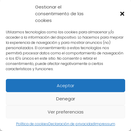
a su mayor experiencia y entrenamiento.
Gestionar el
consentimiento de las
Otros argumentan que Vegeta ha alcanzado
cookies
un nivel de maestría en esta forma que
supera incluso al de Goku.
Utilizamos tecnologías como las cookies para almacenar y/o
acceder a la información del dispositivo. Lo hacemos para mejorar
la experiencia de navegación y para mostrar anuncios (no)
En última instancia, la respuesta a quién es
personalizados. El consentimiento a estas tecnologías nos
más fuerte en la forma Super Saiyan Blue
permitirá procesar datos como el comportamiento de navegación
o los ID's únicos en este sitio. No consentir o retirar el
puede variar dependiendo de la
consentimiento, puede afectar negativamente a ciertas
interpretación de cada fanático. Lo que es
características y funciones.
innegable es que ambos personajes son
Aceptar
formidables guerreros y su rivalidad ha sido
uno de los aspectos más emocionantes de la
Denegar
serie.
Ver preferencias
La última fase de Goku y Vegeta en la serie
de Dragon Ball Z es la forma
Super Saiyan
Política de cookies
Declaración de privacidad
Impressum