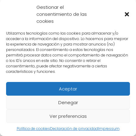
Gestionar el
muchas situaciones de peligro, **salvando a
consentimiento de las
sus amigos en numerosas ocasiones**.
cookies
Además, la revelación de que **Puar es un
Utilizamos tecnologías como las cookies para almacenar y/o
gato cambiaformas** agrega un elemento
acceder a la información del dispositivo. Lo hacemos para mejorar
la experiencia de navegación y para mostrar anuncios (no)
de misticismo y fantasía a la serie. Esta nueva
personalizados. El consentimiento a estas tecnologías nos
permitirá procesar datos como el comportamiento de navegación
información brinda una nueva perspectiva
o los ID's únicos en este sitio. No consentir o retirar el
sobre el universo de Dragon Ball y los
consentimiento, puede afectar negativamente a ciertas
características y funciones.
personajes que lo habitan.
La identidad de Puar ha sido finalmente
Aceptar
revelada como un gato cambiaformas, una
Denegar
especie originaria del planeta Vegeta. Esta
revelación añade una capa de misterio y
Ver preferencias
emoción a la serie, y muestra la importancia
Política de cookies
Declaración de privacidad
Impressum
de este personaje en la trama de Dragon