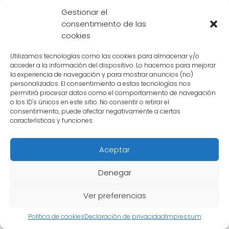
Gestionar el
consentimiento de las
cookies
Utilizamos tecnologías como las cookies para almacenar y/o
acceder a la información del dispositivo. Lo hacemos para mejorar
la experiencia de navegación y para mostrar anuncios (no)
personalizados. El consentimiento a estas tecnologías nos
permitirá procesar datos como el comportamiento de navegación
Hay alguna evidencia o
o los ID's únicos en este sitio. No consentir o retirar el
consentimiento, puede afectar negativamente a ciertas
teoría sólida que respalde
características y funciones.
la existencia de la casa de
Aceptar
Goku en el mundo real
Denegar
No existe evidencia concreta que respalde la
existencia de la casa de Goku en el mundo
Ver preferencias
real, ya que se trata de un lugar ficticio
Política de cookies
Declaración de privacidad
Impressum
creado por el manga y anime de
Dragon