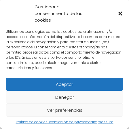
Fusión de Goku
Gestionar el
consentimiento de las
Goku ha utilizado la técnica de fusión en
cookies
varias ocasiones. La primera vez que lo vimos
Utilizamos tecnologías como las cookies para almacenar y/o
fusionarse fue con su amigo y aprendiz, Krilin,
acceder a la información del dispositivo. Lo hacemos para mejorar
creando así a
Gotenks
. Esta fusión se lleva a
la experiencia de navegación y para mostrar anuncios (no)
personalizados. El consentimiento a estas tecnologías nos
cabo mediante la
Danza de la Fusión
, donde
permitirá procesar datos como el comportamiento de navegación
ambos guerreros deben realizar una serie de
o los ID's únicos en este sitio. No consentir o retirar el
consentimiento, puede afectar negativamente a ciertas
pasos y poses para unirse en uno solo.
características y funciones.
La fusión de Goku también se ha logrado con
Aceptar
su hijo Gohan, creando a
Gogeta
. En este
caso, la técnica utilizada es la misma que con
Denegar
Krilin, la Danza de la Fusión.
Ver preferencias
La fusión de Goku es conocida por su alta
Política de cookies
Declaración de privacidad
Impressum
velocidad y poder. Los fusionados tienen una