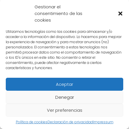
universos.
Gestionar el
consentimiento de las
Además, el Gran Kaio es quien **guía
cookies
estratégicamente a su equipo durante las
Utilizamos tecnologías como las cookies para almacenar y/o
batallas**, utilizando su poder cósmico para
acceder a la información del dispositivo. Lo hacemos para mejorar
prever los movimientos de sus oponentes y
la experiencia de navegación y para mostrar anuncios (no)
personalizados. El consentimiento a estas tecnologías nos
tomar decisiones tácticas clave.
permitirá procesar datos como el comportamiento de navegación
o los ID's únicos en este sitio. No consentir o retirar el
El Gran Kaio del Universo 6 es un personaje
consentimiento, puede afectar negativamente a ciertas
características y funciones.
fascinante que muestra el **poder cósmico**
en Dragon Ball. Su nivel de poder y su
Aceptar
capacidad para **comunicarse y viajar a
través del tiempo y el espacio** lo convierten
Denegar
en uno de los seres más poderosos de su
Ver preferencias
universo.
Política de cookies
Declaración de privacidad
Impressum
En el Torneo de la Fuerza, el Gran Kaio