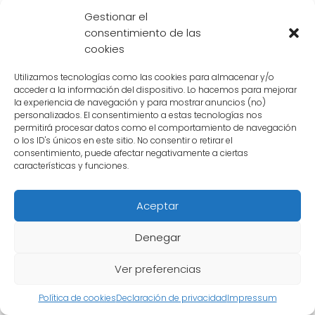
Existen platos especiales
Gestionar el
consentimiento de las
que Goku siempre elige
cookies
cuando come fuera de casa
Utilizamos tecnologías como las cookies para almacenar y/o
acceder a la información del dispositivo. Lo hacemos para mejorar
Goku, el icónico personaje de Dragon Ball, es
la experiencia de navegación y para mostrar anuncios (no)
personalizados. El consentimiento a estas tecnologías nos
conocido por su amor por la comida. A lo
permitirá procesar datos como el comportamiento de navegación
largo de la serie, hemos visto cómo disfruta
o los ID's únicos en este sitio. No consentir o retirar el
consentimiento, puede afectar negativamente a ciertas
de una amplia variedad de platos deliciosos.
características y funciones.
Sin embargo, hay algunos platos que son sus
favoritos indiscutibles.
Aceptar
A continuación, te presentamos los platos
Denegar
favoritos de Goku:
Ver preferencias
Ramen:
Goku es un gran amante del
ramen. Este plato de fideos japoneses en
Política de cookies
Declaración de privacidad
Impressum