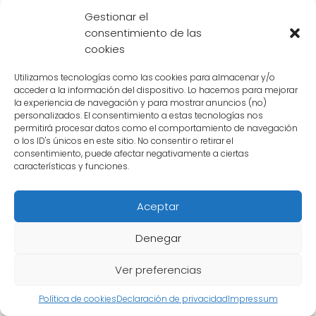
Cómo se compara el Super
Gestionar el
consentimiento de las
Saiyajin Blue con otras
cookies
transformaciones como el
Utilizamos tecnologías como las cookies para almacenar y/o
Super Saiyajin God o el Ultra
acceder a la información del dispositivo. Lo hacemos para mejorar
la experiencia de navegación y para mostrar anuncios (no)
Instinto
personalizados. El consentimiento a estas tecnologías nos
permitirá procesar datos como el comportamiento de navegación
o los ID's únicos en este sitio. No consentir o retirar el
El
Super Saiyajin Blue
es una de las
consentimiento, puede afectar negativamente a ciertas
características y funciones.
transformaciones más poderosas que ha
alcanzado Vegeta en su entrenamiento
Aceptar
constante para superar sus límites. En
comparación con otras transformaciones,
Denegar
como el Super Saiyajin God o el Ultra Instinto,
el Super Saiyajin Blue destaca por su
Ver preferencias
impresionante poder y control.
Política de cookies
Declaración de privacidad
Impressum