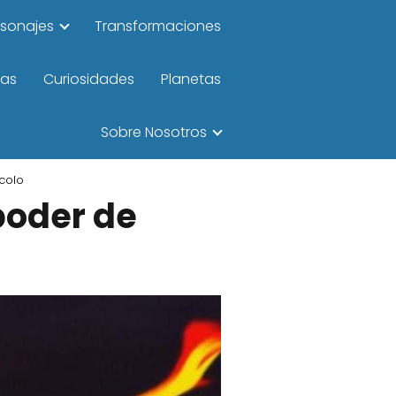
rsonajes
Transformaciones
las
Curiosidades
Planetas
Sobre Nosotros
colo
poder de