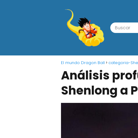
El mundo Dragon Ball
categoria-She
Análisis pro
Shenlong a P