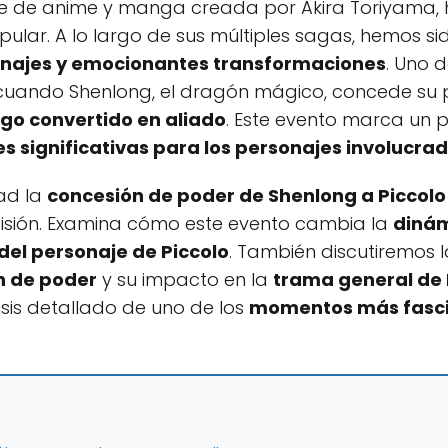
rie de anime y manga creada por Akira Toriyama, 
pular. A lo largo de sus múltiples sagas, hemos si
onajes y emocionantes transformaciones
. Uno 
 cuando Shenlong, el dragón mágico, concede su p
ego convertido en aliado
. Este evento marca un pu
s significativas para los personajes involucra
ad la
concesión de poder de Shenlong a Piccolo
isión. Examina cómo este evento cambia la
dinám
del personaje de Piccolo
. También discutiremos 
n de poder
y su impacto en la
trama general de 
sis detallado de uno de los
momentos más fascin