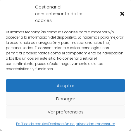
los guerreros Z.
Gestionar el
consentimiento de las
3. El papel de
Dende
en la saga de Cell
cookies
En la saga de Cell,
Dende
juega un papel
Utilizamos tecnologías como las cookies para almacenar y/o
crucial al curar a Gohan después de su
acceder a la información del dispositivo. Lo hacemos para mejorar
la experiencia de navegación y para mostrar anuncios (no)
batalla con Cell. Gracias a sus habilidades de
personalizados. El consentimiento a estas tecnologías nos
curación,
Dende
logra salvar la vida de
permitirá procesar datos como el comportamiento de navegación
o los ID's únicos en este sitio. No consentir o retirar el
Gohan y permite que continúe luchando
consentimiento, puede afectar negativamente a ciertas
contra Cell. Además,
Dende
también es
características y funciones.
responsable de restaurar la energía de los
guerreros Z durante la batalla final contra
Aceptar
Cell, lo que les da una ventaja crucial en la
Denegar
pelea.
Ver preferencias
4. La participación de
Dende
en la saga de
Política de cookies
Declaración de privacidad
Impressum
Buu